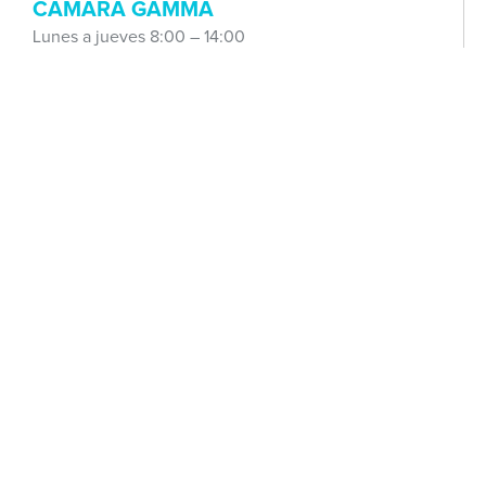
CÁMARA GAMMA
Lunes a jueves 8:00 – 14:00
Teléfono directo: 3434 200 284
Correo:
camara.gamma@sanatorioadventista.org.ar
TELEMEDICINA
Lunes a jueves 8:00 – 15:00
Viernes y domingos 8:00 – 12:00
Correo:
telemedicina@sanatorioadventista.org.ar
SECRETARÍA C
Lunes a jueves 8:00 – 18:00 sujeto a turneras médicas